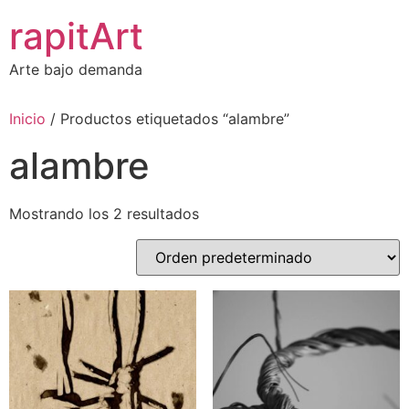
Ir
rapitArt
al
contenido
Arte bajo demanda
Inicio
/ Productos etiquetados “alambre”
alambre
Mostrando los 2 resultados