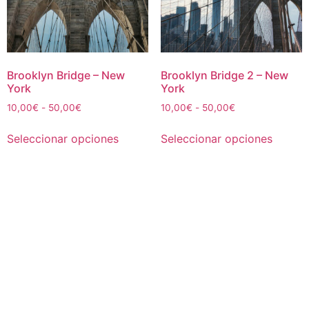
Brooklyn Bridge – New
Brooklyn Bridge 2 – New
York
York
Rango
Rango
10,00
€
-
50,00
€
10,00
€
-
50,00
€
de
de
Este
Este
precios:
precios:
Seleccionar opciones
Seleccionar opciones
producto
produc
desde
desde
tiene
tiene
10,00€
10,00€
múltiples
múltipl
hasta
hasta
50,00€
50,00€
variantes.
variant
Las
Las
opciones
opcion
se
se
pueden
puede
elegir
elegir
en
en
la
la