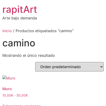
Ir
rapitArt
al
contenido
Arte bajo demanda
Inicio
/ Productos etiquetados “camino”
camino
Mostrando el único resultado
Muro
Rango
10,00
€
-
50,00
€
de
Este
precios: