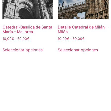
Catedral-Basílica de Santa
Detalle Catedral de Milán –
María – Mallorca
Milán
Rango
Rango
10,00
€
-
50,00
€
10,00
€
-
50,00
€
de
de
Este
Este
precios:
precios:
Seleccionar opciones
Seleccionar opciones
producto
produc
desde
desde
tiene
tiene
10,00€
10,00€
múltiples
múltipl
hasta
hasta
50,00€
50,00€
variantes.
variant
Las
Las
opciones
opcion
se
se
pueden
puede
elegir
elegir
en
en
la
la