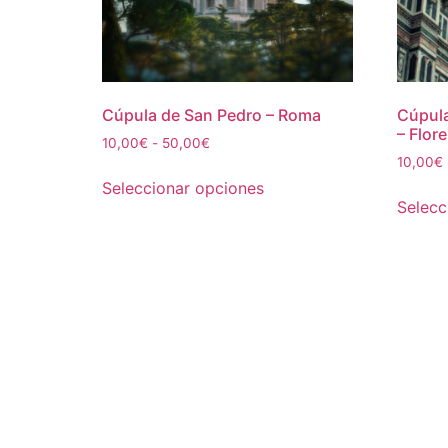
Cúpula de San Pedro – Roma
Cúpula
– Flor
Rango
10,00
€
-
50,00
€
de
10,00
€
Este
precios:
Seleccionar opciones
producto
desde
Selecc
tiene
10,00€
múltiples
hasta
50,00€
variantes.
Las
opciones
se
pueden
elegir
en
la