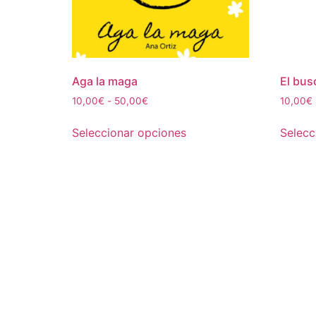
Aga la maga
El bus
Rango
10,00
€
-
50,00
€
10,00
€
de
Este
precios:
Seleccionar opciones
Selecc
producto
desde
tiene
10,00€
múltiples
hasta
50,00€
variantes.
Las
opciones
se
pueden
elegir
en
la