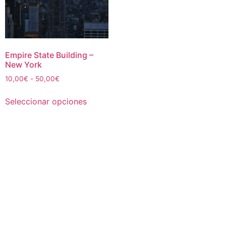
Empire State Building –
New York
Rango
10,00
€
-
50,00
€
de
Este
precios:
Seleccionar opciones
producto
desde
tiene
10,00€
múltiples
hasta
50,00€
variantes.
Las
opciones
se
pueden
elegir
en
la