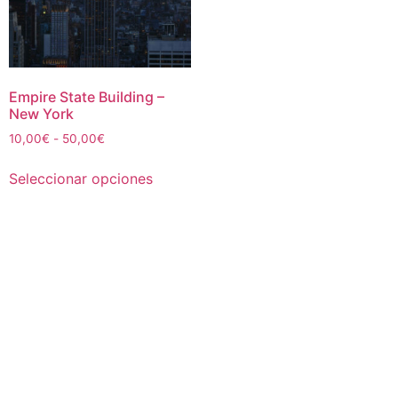
Empire State Building –
New York
Rango
10,00
€
-
50,00
€
de
Este
precios:
Seleccionar opciones
producto
desde
tiene
10,00€
múltiples
hasta
50,00€
variantes.
Las
opciones
se
pueden
elegir
en
la