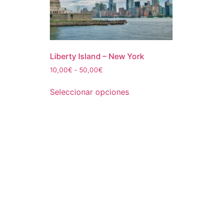
Liberty Island – New York
Rango
10,00
€
-
50,00
€
de
Este
precios:
Seleccionar opciones
producto
desde
tiene
10,00€
múltiples
hasta
50,00€
variantes.
Las
opciones
se
pueden
elegir
en
la