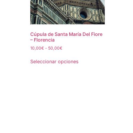
Cúpula de Santa María Del Fiore
– Florencia
Rango
10,00
€
-
50,00
€
de
Este
precios:
Seleccionar opciones
producto
desde
tiene
10,00€
múltiples
hasta
50,00€
variantes.
Las
opciones
se
pueden
elegir
en