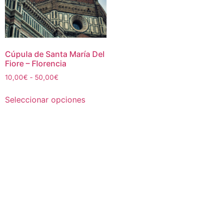
Cúpula de Santa María Del
Fiore – Florencia
Rango
10,00
€
-
50,00
€
de
Este
precios:
Seleccionar opciones
producto
desde
tiene
10,00€
múltiples
hasta
50,00€
variantes.
Las
opciones
se
pueden
elegir
en
la