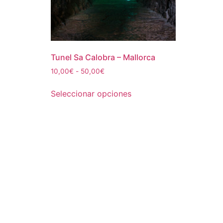
Tunel Sa Calobra – Mallorca
Rango
10,00
€
-
50,00
€
de
Este
precios:
Seleccionar opciones
producto
desde
tiene
10,00€
múltiples
hasta
50,00€
variantes.
Las
opciones
se
pueden
elegir
en
la