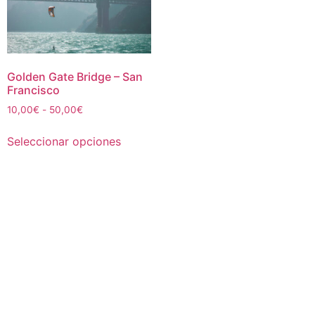
Golden Gate Bridge – San
Francisco
Rango
10,00
€
-
50,00
€
de
Este
precios:
Seleccionar opciones
producto
desde
tiene
10,00€
múltiples
hasta
50,00€
variantes.
Las
opciones
se
pueden
elegir
en
la