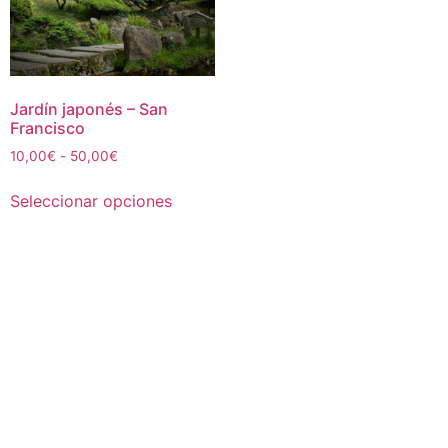
Jardín japonés – San
Francisco
Rango
10,00
€
-
50,00
€
de
Este
precios:
Seleccionar opciones
producto
desde
tiene
10,00€
múltiples
hasta
50,00€
variantes.
Las
opciones
se
pueden
elegir
en
la