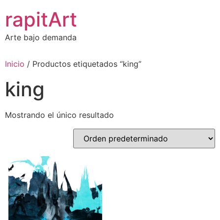
Ir
rapitArt
al
contenido
Arte bajo demanda
Inicio
/ Productos etiquetados “king”
king
Mostrando el único resultado