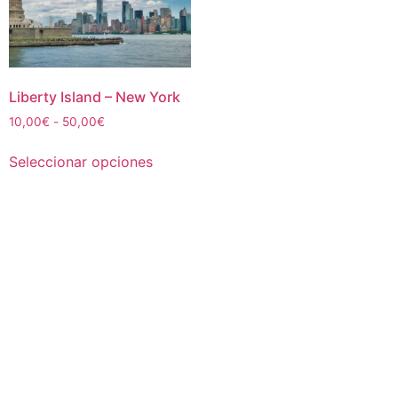
Liberty Island – New York
Rango
10,00
€
-
50,00
€
de
Este
precios:
Seleccionar opciones
producto
desde
tiene
10,00€
múltiples
hasta
50,00€
variantes.
Las
opciones
se
pueden
elegir
en
la