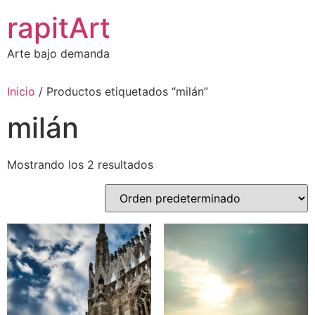
Ir
rapitArt
al
contenido
Arte bajo demanda
Inicio
/ Productos etiquetados “milán”
milán
Mostrando los 2 resultados