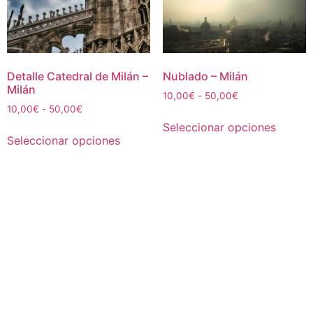
Detalle Catedral de Milán –
Nublado – Milán
Milán
Rango
10,00
€
-
50,00
€
Rango
10,00
€
-
50,00
€
de
Este
de
precios:
Seleccionar opciones
Este
produc
precios:
desde
Seleccionar opciones
producto
tiene
desde
10,00€
tiene
múltipl
10,00€
hasta
múltiples
hasta
50,00€
variant
50,00€
variantes.
Las
Las
opcion
opciones
se
se
puede
pueden
elegir
elegir
en
en
la
la