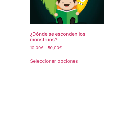
¿Dónde se esconden los
monstruos?
Rango
10,00
€
-
50,00
€
de
Este
precios:
Seleccionar opciones
producto
desde
tiene
10,00€
múltiples
hasta
50,00€
variantes.
Las
opciones
se
pueden
elegir
en