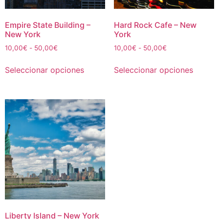
página
página
de
de
Empire State Building –
Hard Rock Cafe – New
New York
York
producto
produc
Rango
Rango
10,00
€
-
50,00
€
10,00
€
-
50,00
€
de
de
Este
Este
precios:
precios:
Seleccionar opciones
Seleccionar opciones
producto
produc
desde
desde
tiene
tiene
10,00€
10,00€
múltiples
múltipl
hasta
hasta
50,00€
50,00€
variantes.
variant
Las
Las
opciones
opcion
se
se
pueden
puede
elegir
elegir
en
en
la
la
página
página
de
de
Liberty Island – New York