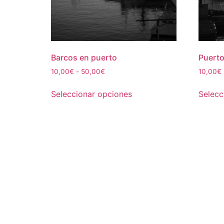
Barcos en puerto
Puert
Rango
10,00
€
-
50,00
€
10,00
€
de
Este
precios:
Seleccionar opciones
Selecc
producto
desde
tiene
10,00€
múltiples
hasta
50,00€
variantes.
Las
opciones
se
pueden
elegir
en
la