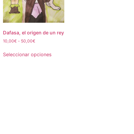
Dafasa, el origen de un rey
Rango
10,00
€
-
50,00
€
de
Este
precios:
Seleccionar opciones
producto
desde
tiene
10,00€
múltiples
hasta
50,00€
variantes.
Las
opciones
se
pueden
elegir
en
la