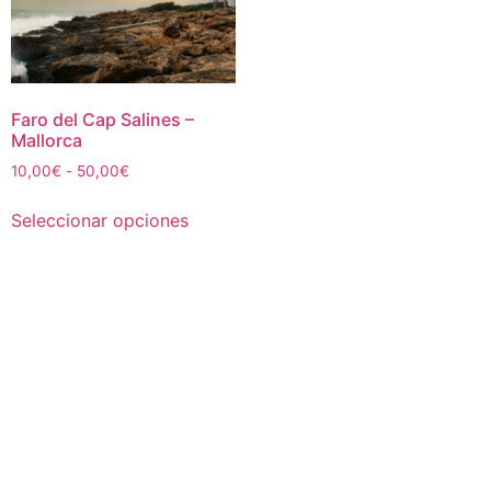
Faro del Cap Salines –
Mallorca
Rango
10,00
€
-
50,00
€
de
Este
precios:
Seleccionar opciones
producto
desde
tiene
10,00€
múltiples
hasta
50,00€
variantes.
Las
opciones
se
pueden
elegir
en
la