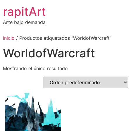
Ir
rapitArt
al
contenido
Arte bajo demanda
Inicio
/ Productos etiquetados “WorldofWarcraft”
WorldofWarcraft
Mostrando el único resultado