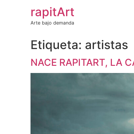
Ir
rapitArt
al
contenido
Arte bajo demanda
Etiqueta:
artistas
NACE RAPITART, LA C