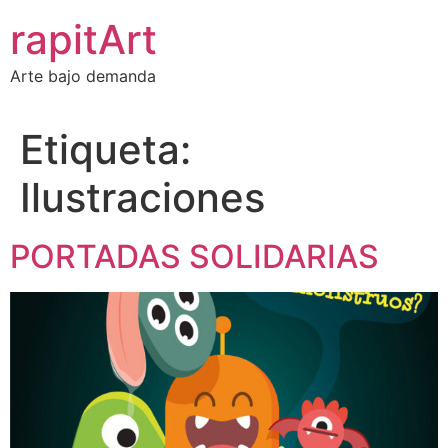
Ir
rapitArt
al
contenido
Arte bajo demanda
Etiqueta:
Ilustraciones
PORTADAS SOLIDARIAS