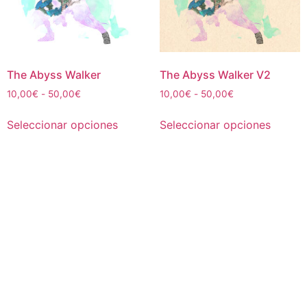
The Abyss Walker
The Abyss Walker V2
Rango
Rango
10,00
€
-
50,00
€
10,00
€
-
50,00
€
de
de
Este
Este
precios:
precios:
Seleccionar opciones
Seleccionar opciones
producto
produc
desde
desde
tiene
tiene
10,00€
10,00€
múltiples
múltipl
hasta
hasta
50,00€
50,00€
variantes.
variant
Las
Las
opciones
opcion
se
se
pueden
puede
elegir
elegir
en
en
la
la