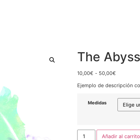
The Abyss
Rango
10,00
€
-
50,00
€
de
Ejemplo de descripción co
precios:
desde
10,00€
Medidas
hasta
50,00€
The
Añadir al carrito
Abyss