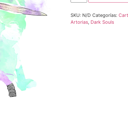
Walker
cantidad
SKU:
N/D
Categorías:
Car
Artorias
,
Dark Souls