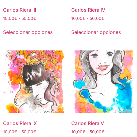
página
página
de
de
Carlos Riera III
Carlos Riera IV
producto
produc
Rango
Rango
10,00
€
-
50,00
€
10,00
€
-
50,00
€
de
de
Este
Este
precios:
precios:
Seleccionar opciones
Seleccionar opciones
producto
produc
desde
desde
tiene
tiene
10,00€
10,00€
múltiples
múltipl
hasta
hasta
50,00€
50,00€
variantes.
variant
Las
Las
opciones
opcion
se
se
pueden
puede
elegir
elegir
en
en
la
la
página
página
de
de
Carlos Riera IX
Carlos Riera V
producto
produc
Rango
Rango
10,00
€
-
50,00
€
10,00
€
-
50,00
€