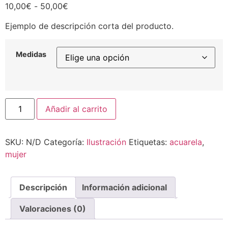
Rango
10,00
€
-
50,00
€
de
Ejemplo de descripción corta del producto.
precios:
desde
10,00€
Medidas
hasta
50,00€
Carlos
Añadir al carrito
Riera
VII
cantidad
SKU:
N/D
Categoría:
Ilustración
Etiquetas:
acuarela
,
mujer
Descripción
Información adicional
Valoraciones (0)