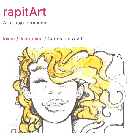
Ir
rapitArt
al
contenido
Arte bajo demanda
Inicio
/
Ilustración
/ Carlos Riera VII