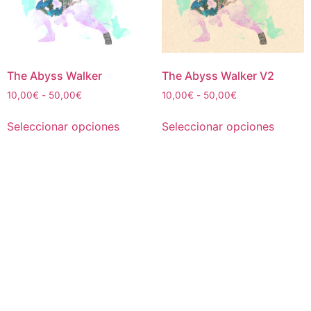
The Abyss Walker
The Abyss Walker V2
Rango
Rango
10,00
€
-
50,00
€
10,00
€
-
50,00
€
de
de
Este
Este
precios:
precios:
Seleccionar opciones
Seleccionar opciones
producto
produc
desde
desde
tiene
tiene
10,00€
10,00€
múltiples
múltipl
hasta
hasta
50,00€
50,00€
variantes.
variant
Las
Las
opciones
opcion
se
se
pueden
puede
elegir
elegir
en
en
la
la