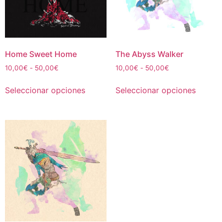
Home Sweet Home
The Abyss Walker
Rango
Rango
10,00
€
-
50,00
€
10,00
€
-
50,00
€
de
de
Este
Este
precios:
precios:
Seleccionar opciones
Seleccionar opciones
producto
produc
desde
desde
tiene
tiene
10,00€
10,00€
múltiples
múltipl
hasta
hasta
50,00€
50,00€
variantes.
variant
Las
Las
opciones
opcion
se
se
pueden
puede
elegir
elegir
en
en
la
la