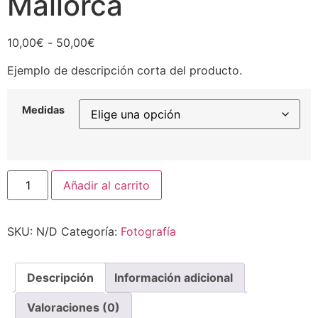
Mallorca
Rango
10,00
€
-
50,00
€
de
Ejemplo de descripción corta del producto.
precios:
desde
10,00€
Medidas
hasta
50,00€
Formentor
Añadir al carrito
Escaleras
-
Mallorca
cantidad
SKU:
N/D
Categoría:
Fotografía
Descripción
Información adicional
Valoraciones (0)