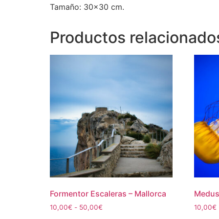
Tamaño: 30×30 cm.
Productos relacionado
Formentor Escaleras – Mallorca
Medusa
Rango
10,00
€
-
50,00
€
10,00
€
de