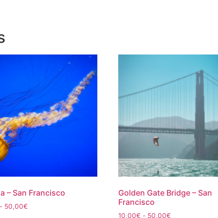
s
 – San Francisco
Golden Gate Bridge – San
Francisco
Rango
-
50,00
€
Rango
de
10,00
€
-
50,00
€