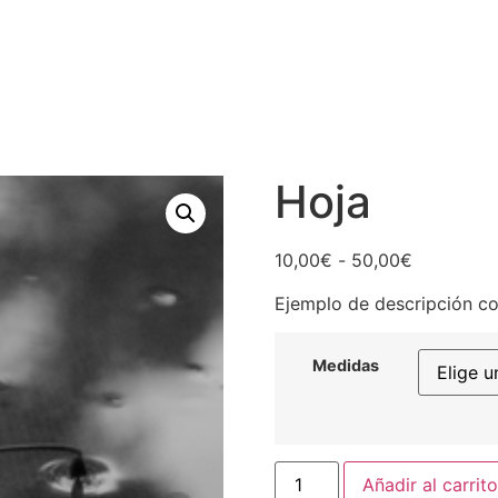
Hoja
Rango
10,00
€
-
50,00
€
de
Ejemplo de descripción co
precios:
desde
10,00€
Medidas
hasta
50,00€
Hoja
Añadir al carrito
cantidad