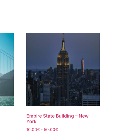
Empire State Building – New
York
Rango
10,00
€
-
50,00
€