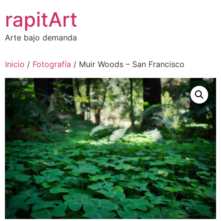
Ir
rapitArt
al
contenido
Arte bajo demanda
Inicio
/
Fotografía
/ Muir Woods – San Francisco