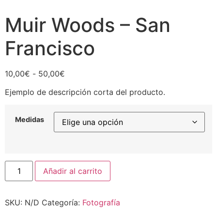
Muir Woods – San
Francisco
Rango
10,00
€
-
50,00
€
de
Ejemplo de descripción corta del producto.
precios:
desde
10,00€
Medidas
hasta
50,00€
Muir
Añadir al carrito
Woods
-
San
Francisco
SKU:
N/D
Categoría:
Fotografía
cantidad