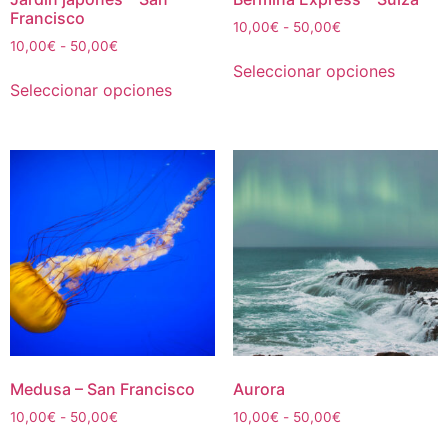
Francisco
Rango
10,00
€
-
50,00
€
Rango
10,00
€
-
50,00
€
de
Este
de
precios:
Seleccionar opciones
Este
produc
precios:
desde
Seleccionar opciones
producto
tiene
desde
10,00€
tiene
múltipl
10,00€
hasta
múltiples
hasta
50,00€
variant
50,00€
variantes.
Las
Las
opcion
opciones
se
se
puede
pueden
elegir
elegir
en
en
la
la
página
página
de
de
Medusa – San Francisco
Aurora
produc
producto
Rango
Rango
10,00
€
-
50,00
€
10,00
€
-
50,00
€
de
de
Este
Este