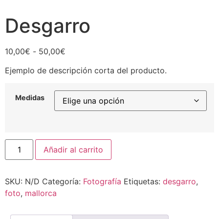
Desgarro
Rango
10,00
€
-
50,00
€
de
Ejemplo de descripción corta del producto.
precios:
desde
10,00€
Medidas
hasta
50,00€
Desgarro
Añadir al carrito
cantidad
SKU:
N/D
Categoría:
Fotografía
Etiquetas:
desgarro
,
foto
,
mallorca