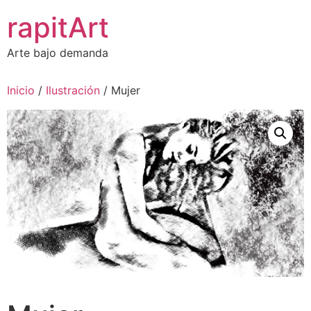
Ir
rapitArt
al
contenido
Arte bajo demanda
Inicio
/
Ilustración
/ Mujer