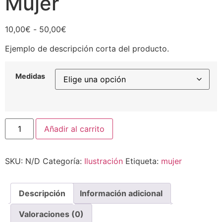
Mujer
Rango
10,00
€
-
50,00
€
de
Ejemplo de descripción corta del producto.
precios:
desde
10,00€
Medidas
hasta
50,00€
Mujer
Añadir al carrito
cantidad
SKU:
N/D
Categoría:
Ilustración
Etiqueta:
mujer
Descripción
Información adicional
Valoraciones (0)