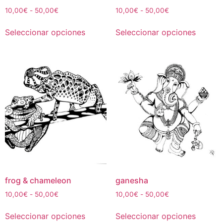
producto
produc
Rango
Rango
10,00
€
-
50,00
€
10,00
€
-
50,00
€
de
de
Este
Este
precios:
precios:
Seleccionar opciones
Seleccionar opciones
producto
produc
desde
desde
tiene
tiene
10,00€
10,00€
múltiples
múltipl
hasta
hasta
50,00€
50,00€
variantes.
variant
Las
Las
opciones
opcion
se
se
pueden
puede
elegir
elegir
en
en
la
la
página
página
de
de
frog & chameleon
ganesha
producto
produc
Rango
Rango
10,00
€
-
50,00
€
10,00
€
-
50,00
€
de
de
Este
Este
precios:
precios:
Seleccionar opciones
Seleccionar opciones
producto
produc