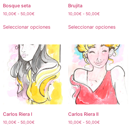
de
de
Bosque seta
Brujita
producto
produc
Rango
Rango
10,00
€
-
50,00
€
10,00
€
-
50,00
€
de
de
Este
Este
precios:
precios:
Seleccionar opciones
Seleccionar opciones
producto
produc
desde
desde
tiene
tiene
10,00€
10,00€
múltiples
múltipl
hasta
hasta
50,00€
50,00€
variantes.
variant
Las
Las
opciones
opcion
se
se
pueden
puede
elegir
elegir
en
en
la
la
página
página
de
de
Carlos Riera I
Carlos Riera II
producto
produc
Rango
Rango
10,00
€
-
50,00
€
10,00
€
-
50,00
€
de
de
Este
Este