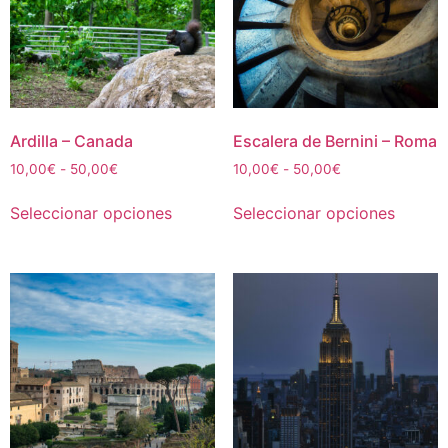
Ardilla – Canada
Escalera de Bernini – Roma
Rango
Rango
10,00
€
-
50,00
€
10,00
€
-
50,00
€
de
de
Este
Este
precios:
precios:
Seleccionar opciones
Seleccionar opciones
producto
produc
desde
desde
tiene
tiene
10,00€
10,00€
múltiples
múltipl
hasta
hasta
50,00€
50,00€
variantes.
variant
Las
Las
opciones
opcion
se
se
pueden
puede
elegir
elegir
en
en