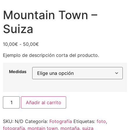
Mountain Town –
Suiza
Rango
10,00
€
-
50,00
€
de
Ejemplo de descripción corta del producto.
precios:
desde
10,00€
Medidas
hasta
50,00€
Mountain
Añadir al carrito
Town
-
Suiza
cantidad
SKU:
N/D
Categoría:
Fotografía
Etiquetas:
foto
,
fotografía
,
montain town
,
montaña
,
suiza