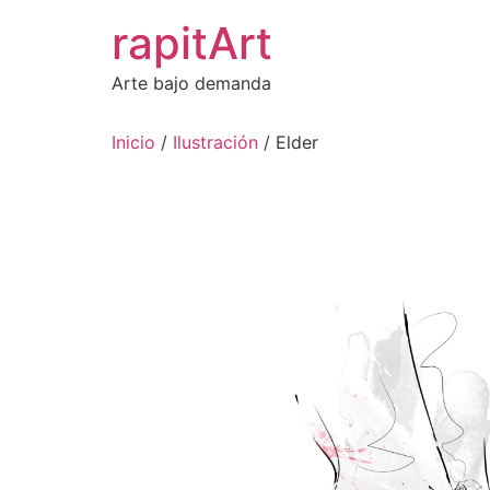
Ir
rapitArt
al
contenido
Arte bajo demanda
Inicio
/
Ilustración
/ Elder