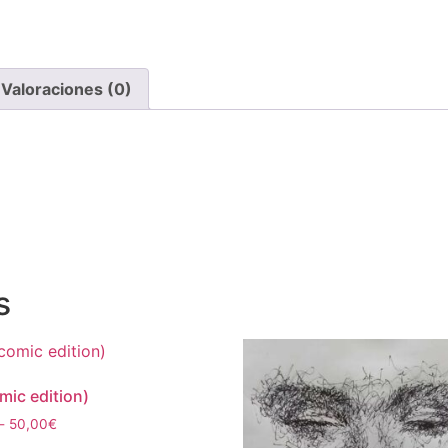
Valoraciones (0)
s
mic edition)
Rango
-
50,00
€
de