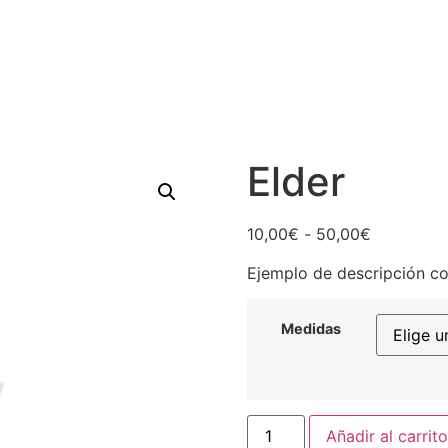
Elder
Rango
10,00
€
-
50,00
€
de
Ejemplo de descripción co
precios:
desde
10,00€
Medidas
hasta
50,00€
Elder
Añadir al carrito
cantidad