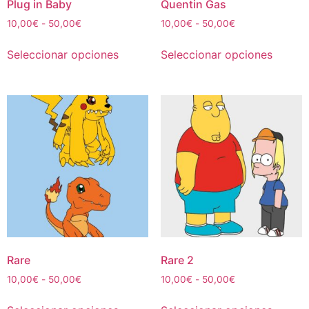
de
de
Plug in Baby
Quentin Gas
producto
produc
Rango
Rango
10,00
€
-
50,00
€
10,00
€
-
50,00
€
de
de
Este
Este
precios:
precios:
Seleccionar opciones
Seleccionar opciones
producto
produc
desde
desde
tiene
tiene
10,00€
10,00€
múltiples
múltipl
hasta
hasta
50,00€
50,00€
variantes.
variant
Las
Las
opciones
opcion
se
se
pueden
puede
elegir
elegir
en
en
la
la
página
página
de
de
Rare
Rare 2
producto
produc
Rango
Rango
10,00
€
-
50,00
€
10,00
€
-
50,00
€
de
de
Este
Este
precios:
precios: