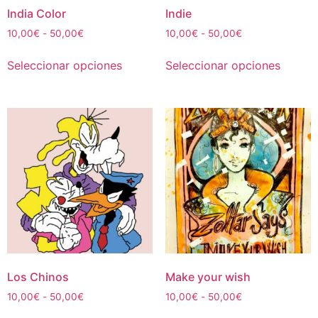
de
de
India Color
Indie
producto
produc
Rango
Rango
10,00
€
-
50,00
€
10,00
€
-
50,00
€
de
de
Este
Este
precios:
precios:
Seleccionar opciones
Seleccionar opciones
producto
produc
desde
desde
tiene
tiene
10,00€
10,00€
múltiples
múltipl
hasta
hasta
50,00€
50,00€
variantes.
variant
Las
Las
opciones
opcion
se
se
pueden
puede
elegir
elegir
en
en
la
la
página
página
de
de
Los Chinos
Make your wish
producto
produc
Rango
Rango
10,00
€
-
50,00
€
10,00
€
-
50,00
€
de
de
Este
Este