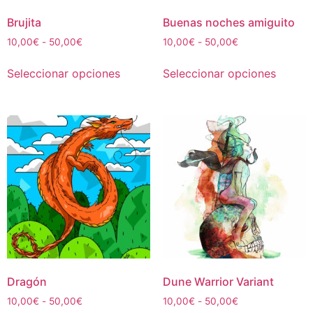
página
página
de
de
Brujita
Buenas noches amiguito
producto
produc
Rango
Rango
10,00
€
-
50,00
€
10,00
€
-
50,00
€
de
de
Este
Este
precios:
precios:
Seleccionar opciones
Seleccionar opciones
producto
produc
desde
desde
tiene
tiene
10,00€
10,00€
múltiples
múltipl
hasta
hasta
50,00€
50,00€
variantes.
variant
Las
Las
opciones
opcion
se
se
pueden
puede
elegir
elegir
en
en
la
la
página
página
de
de
Dragón
Dune Warrior Variant
producto
produc
Rango
Rango
10,00
€
-
50,00
€
10,00
€
-
50,00
€