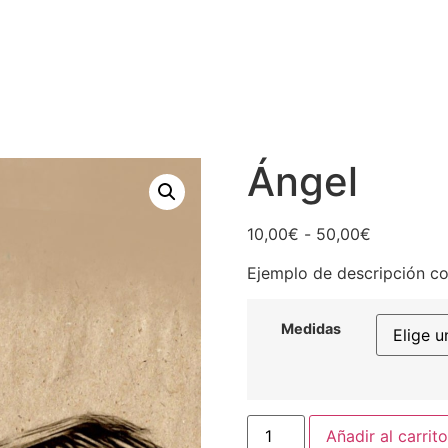
Ángel
Rango
10,00
€
-
50,00
€
de
Ejemplo de descripción co
precios:
desde
10,00€
Medidas
hasta
50,00€
Ángel
Añadir al carrito
cantidad