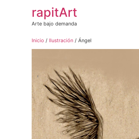
Ir
rapitArt
al
contenido
Arte bajo demanda
Inicio
/
Ilustración
/ Ángel