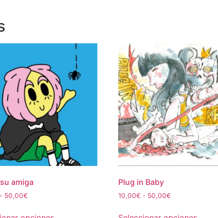
s
 su amiga
Plug in Baby
Rango
Rango
-
50,00
€
10,00
€
-
50,00
€
de
de
Este
Este
precios:
precios:
ionar opciones
Seleccionar opciones