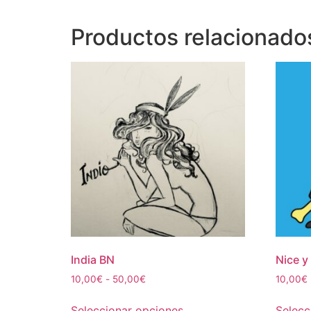
Productos relacionado
India BN
Nice y
Rango
10,00
€
-
50,00
€
10,00
€
de
Este
precios:
Seleccionar opciones
Selecc