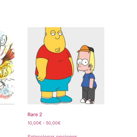
Rare 2
Rango
10,00
€
-
50,00
€
de
Este
precios:
Seleccionar opciones