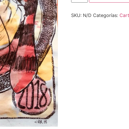
SKU:
N/D
Categorías:
Car