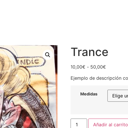
Trance
Rango
10,00
€
-
50,00
€
de
Ejemplo de descripción co
precios:
desde
10,00€
Medidas
hasta
50,00€
Trance
Añadir al carrito
cantidad