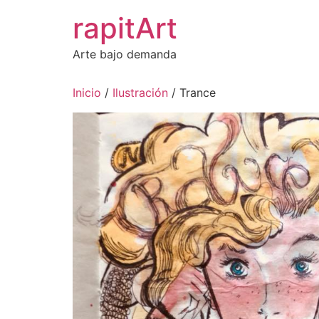
Ir
rapitArt
al
contenido
Arte bajo demanda
Inicio
/
Ilustración
/ Trance