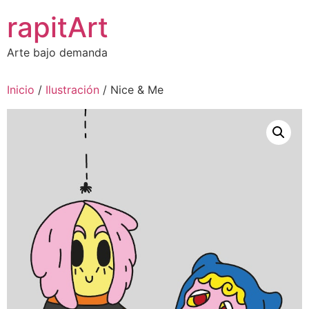
Ir
rapitArt
al
contenido
Arte bajo demanda
Inicio
/
Ilustración
/ Nice & Me