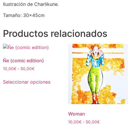
Ilustración de Charlikune.
Tamaño: 30x45cm
Productos relacionados
Ñe (comic edition)
Rango
10,00
€
-
50,00
€
de
Este
precios:
Seleccionar opciones
producto
desde
tiene
10,00€
múltiples
hasta
50,00€
variantes.
Las
Woman
opciones
Rango
10,00
€
-
50,00
€
se
de
Este