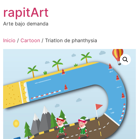
Ir
rapitArt
al
contenido
Arte bajo demanda
Inicio
/
Cartoon
/ Triatlon de phanthysia