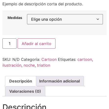
de
Ejemplo de descripción corta del producto.
precios:
desde
10,00€
Medidas
hasta
50,00€
Triatlon
Añadir al carrito
de
phanthysia
cantidad
SKU:
N/D
Categoría:
Cartoon
Etiquetas:
cartoon
,
ilustración
,
noche
,
triatlon
Descripción
Información adicional
Valoraciones (0)
Descripción