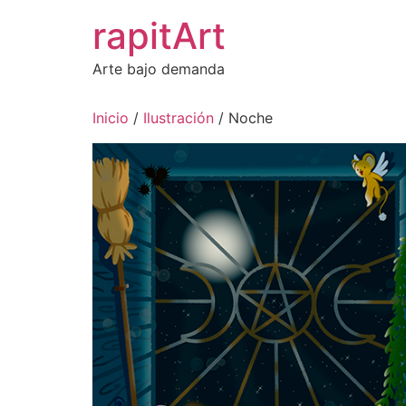
Ir
rapitArt
al
contenido
Arte bajo demanda
Inicio
/
Ilustración
/ Noche