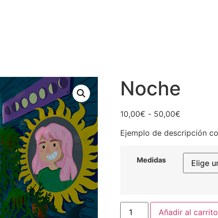
Noche
Rango
10,00
€
-
50,00
€
de
Ejemplo de descripción co
precios:
desde
10,00€
Medidas
hasta
50,00€
Noche
Añadir al carrito
cantidad